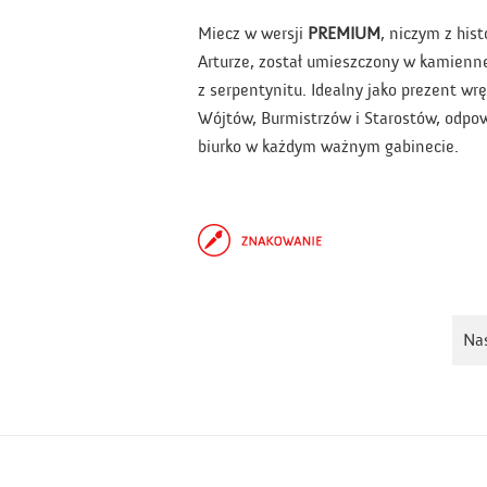
Miecz w wersji
PREMIUM
, niczym z hist
Arturze, został umieszczony w kamienn
z serpentynitu. Idealny jako prezent wr
Wójtów, Burmistrzów i Starostów, odpo
biurko w każdym ważnym gabinecie.
Tagi: miecz mmo, miecz do papieru, mieczyk do papieru
Na