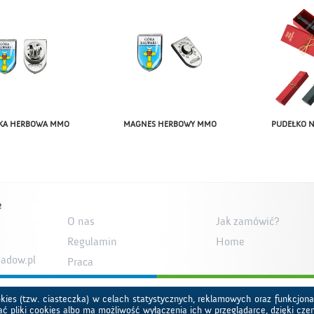
KA HERBOWA MMO
MAGNES HERBOWY MMO
PUDEŁKO 
e
O nas
Jak zamówić?
Regulamin
Home
adow.pl
Praca
kies (tzw. ciasteczka) w celach statystycznych, reklamowych oraz funkcjon
 pliki cookies albo ma możliwość wyłączenia ich w przeglądarce, dzięki cze