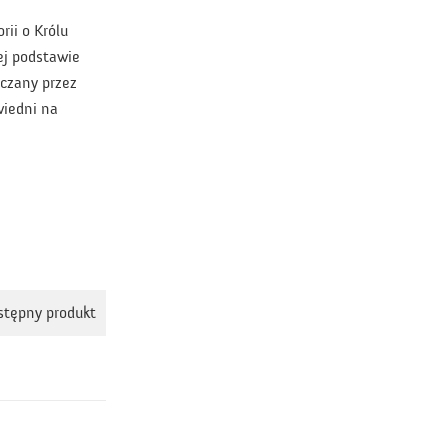
orii o Królu
ej podstawie
ęczany przez
wiedni na
stępny produkt