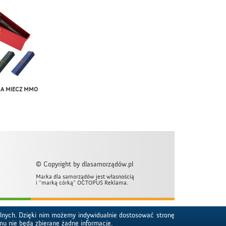
NA MIECZ MMO
BRELOK MMO
ODZNAKA HER
© Copyright by dlasamorządów.pl
Marka dla samorządów jest własnością
i “marką córką” OCTOPUS Reklama.
alnych. Dzięki nim możemy indywidualnie dostosować stronę
mu nie będą zbierane żadne informacje.