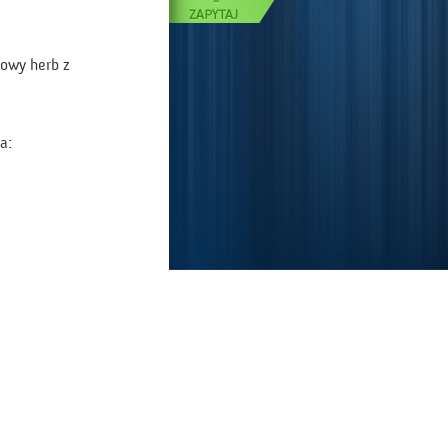
rowy herb z
a: