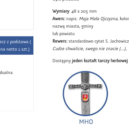
Wymiary
: 48 x 205 mm
Awers:
napis:
Moja Mała Ojczyzna,
kolo
nazwą miasta, gminy
lub powiatu
Rewers:
standardowo cytat S. Jachowicz
ecz z podstawa (
Cudze chwalicie, swego nie znacie (…),
na netto 1 szt.)
Dostępny
jeden kształt tarczy herbowej
dualna.