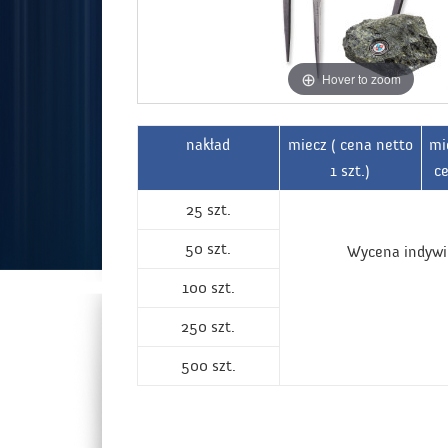
Hover to zoom
nakład
miecz ( cena netto
mi
1 szt.)
ce
25 szt.
50 szt.
Wycena indywi
100 szt.
250 szt.
500 szt.