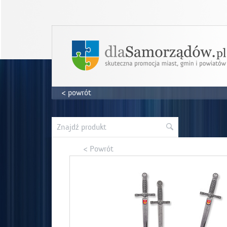
< powrót
< Powrót