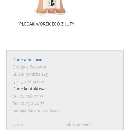
PLECAK WOREK ECO Z JUTY
Dane adresowe
Octopus Reklama
ul. Żmigrodzka 145
51-130 Wrocław
Dane kontaktowe
tel. 71 328 77 77
fax. 71 738 24 77
biuro@dlasamorzadow.pl
O nas
Jak zamówić?